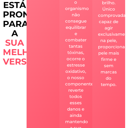
o
ESTÁ
brilho.
organismo
Único
PRONTA
não
comprovada
consegue
PARA
capaz de
equilibrar
agir
A
e
exclusivamen
combater
SUA
na pele,
tantas
proporciona
MELHOR
tóxinas,
pele mais
ocorre o
VERSÃO?
firme e
estresse
sem
oxidativo,
marcas
o nosso
do
componente
tempo.
reverte
todos
esses
danos e
ainda
mantendo
a sua