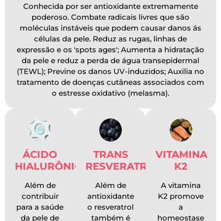
Conhecida por ser antioxidante extremamente
poderoso. Combate radicais livres que são
moléculas instáveis que podem causar danos ás
células da pele. Reduz as rugas, linhas de
expressão e os 'spots ages'; Aumenta a hidratação
da pele e reduz a perda de água transepidermal
(TEWL); Previne os danos UV-induzidos; Auxilia no
tratamento de doenças cutâneas associados com
o estresse oxidativo (melasma).
ÁCIDO
TRANS
VITAMINA
HIALURÔNICO
RESVERATROL
K2
Além de
Além de
A vitamina
contribuir
antioxidante
K2 promove
para a saúde
o resveratrol
a
da pele de
também é
homeostase