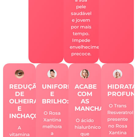
pele
saudável
e jovem
por mais
tempo.
Impede
envelhecimento
precoce.
REDUÇÃO
UNIFORMIDADE
ACABE
HIDRAT
DE
E
COM
PROFUN
OLHEIRAS
BRILHO:
AS
O Trans
E
MANCHAS:
Resveratrol
O Rosa
INCHAÇO:
presente
Xantina
O ácido
no Rosa
melhora
hialurônico
A
Xantina
a
que
vitamina