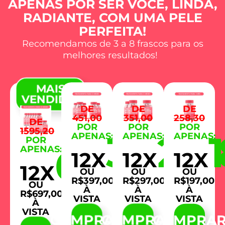
APENAS POR SER VOCÊ, LINDA,
RADIANTE, COM UMA PELE
PERFEITA!
Recomendamos de 3 a 8 frascos para os
melhores resultados!
MAIS
VENDIDO!
DE
DE
DE
451,00
351,00
258,30
DE
POR
POR
POR
1595,20
39,86
29,
APENAS:
APENAS:
APENAS:
POR
69,98
APENAS:
12X
12X
12X
12X
OU
OU
OU
R$397,00
R$297,00
R$197,00
OU
À
À
À
R$697,00
VISTA
VISTA
VISTA
À
VISTA
COMPRAR
COMPRAR
COMPRA