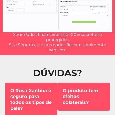
Seus dados financeiros são 100% secretos e
protegidos.
Site Seguros, os seus dados ficaram totalmente
seguros.
DÚVIDAS?
O Rosa Xantina é
O produto tem
seguro para
efeitos
todos os tipos de
colaterais?
pele?