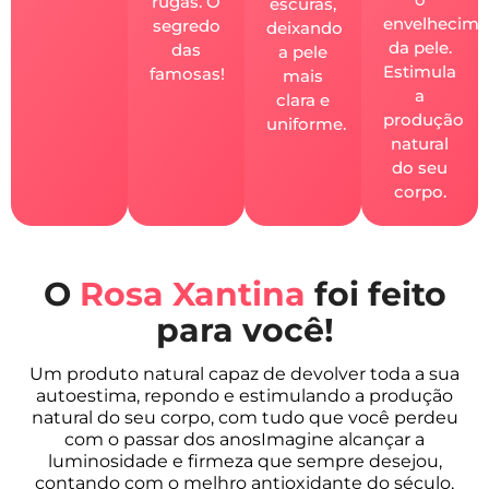
rugas. O
escuras,
envelhecime
segredo
deixando
da pele.
das
a pele
Estimula
famosas!
mais
a
clara e
produção
uniforme.
natural
do seu
corpo.
O
Rosa Xantina
foi feito
para você!
Um produto natural capaz de devolver toda a sua
autoestima, repondo e estimulando a produção
natural do seu corpo, com tudo que você perdeu
com o passar dos anosImagine alcançar a
luminosidade e firmeza que sempre desejou,
contando com o melhro antioxidante do século,