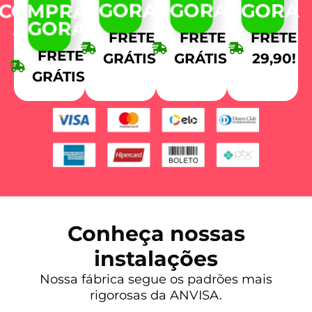
AGORA
AGORA
AGORA
COMPRAR
AGORA
FRETE
FRETE
FRETE
FRETE
GRÁTIS!
GRÁTIS!
29,90!
GRÁTIS!
Conheça nossas
instalações
Nossa fábrica segue os padrões mais
rigorosas da ANVISA.