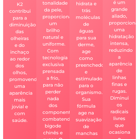
é um
tonalidade
hidrata e
K2
grande
da pele,
trás
contribui
aliado,
proporcionando
moléculas
para a
proporcion
um
de
diminuição
uma
brilho
águas
das
hidratação
natural e
para sua
olheiras
intensa,
uniforme.
derme,
e do
reduzindo
Com
age
inchaço
a
tecnologia
como
ao redor
aparência
exclusiva
preenchedor
dos
de
prensada
e
olhos,
linhas
a frio,
estimulador
promovendo
finas e
para não
para o
uma
rugas.
perder
organismo.
aparência
Diminui
nada
Sua
mais
os
dos
fórmula
jovial e
radicais
componentes,
age na
com
livres
combatendo
suavização
saúde.
que
bigode
de
ocasiona
chinês e
manchas
o