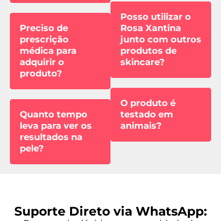
Posso utilizar o
Preciso de
Rosa Xantina
prescrição
junto com outros
médica para
produtos de
adquirir o
skincare?
produto?
O produto é
Quanto tempo
testado em
leva para ver os
animais?
resultados na
pele?
Suporte Direto via WhatsApp: