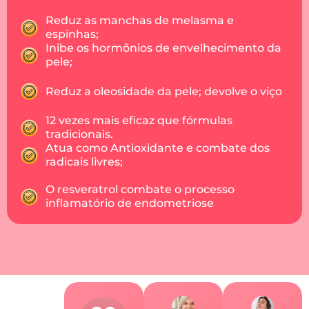
Reduz as manchas de melasma e
espinhas;
Inibe os hormônios de envelhecimento da
pele;
Reduz a oleosidade da pele; devolve o viço
12 vezes mais eficaz que fórmulas
tradicionais.
Atua como Antioxidante e combate dos
radicais livres;
O resveratrol combate o processo
inflamatório de endometriose