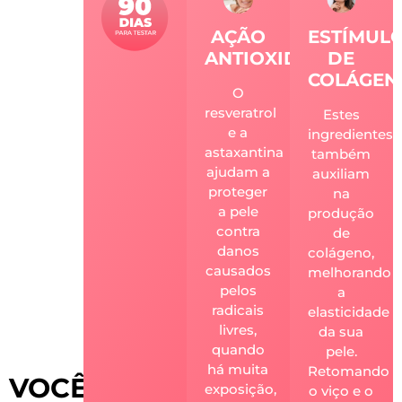
AÇÃO
ESTÍMUL
ANTIOXIDANTE:
DE
COLÁGEN
O
resveratrol
Estes
e a
ingredientes
astaxantina
também
ajudam a
auxiliam
proteger
na
a pele
produção
contra
de
danos
colágeno,
causados
melhorando
pelos
a
radicais
elasticidade
livres,
da sua
quando
pele.
há muita
Retomando
VOCÊ
exposição,
o viço e o