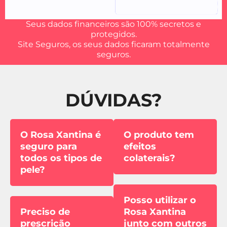
Seus dados financeiros são 100% secretos e
protegidos.
Site Seguros, os seus dados ficaram totalmente
seguros.
DÚVIDAS?
O Rosa Xantina é
O produto tem
seguro para
efeitos
todos os tipos de
colaterais?
pele?
Posso utilizar o
Preciso de
Rosa Xantina
prescrição
junto com outros