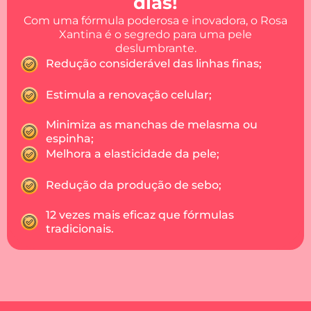
dias!
Com uma fórmula poderosa e inovadora, o Rosa
Xantina é o segredo para uma pele
deslumbrante.
Redução considerável das linhas finas;
Estimula a renovação celular;
Minimiza as manchas de melasma ou
espinha;
Melhora a elasticidade da pele;
Redução da produção de sebo;
12 vezes mais eficaz que fórmulas
tradicionais.