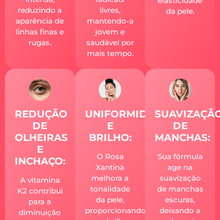
elasticidade
livres,
reduzindo a
da pele.
mantendo-a
aparência de
jovem e
linhas finas e
saudável por
rugas.
mais tempo.
REDUÇÃO
UNIFORMIDADE
SUAVIZAÇÃ
DE
E
DE
OLHEIRAS
BRILHO:
MANCHAS:
E
O Rosa
Sua fórmula
INCHAÇO:
Xantina
age na
melhora a
suavização
A vitamina
tonalidade
de manchas
K2 contribui
da pele,
escuras,
para a
proporcionando
deixando a
diminuição