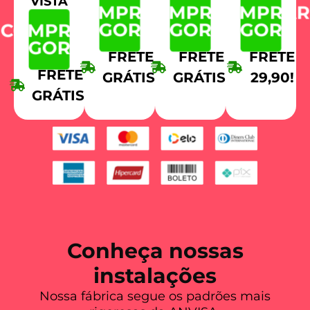
VISTA
COMPRAR
COMPRAR
COMPRA
AGORA
AGORA
AGORA
COMPRAR
AGORA
FRETE
FRETE
FRETE
FRETE
GRÁTIS!
GRÁTIS!
29,90!
GRÁTIS!
Conheça nossas
instalações
Nossa fábrica segue os padrões mais