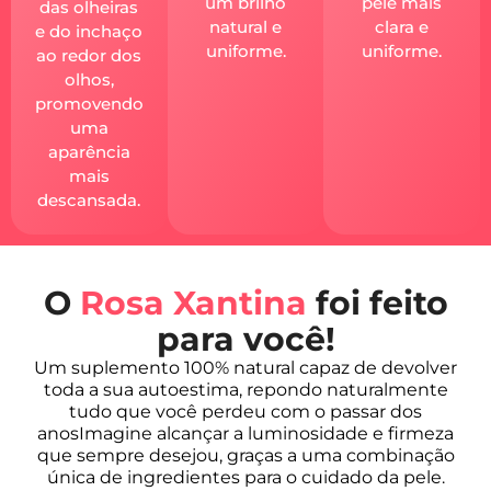
um brilho
pele mais
das olheiras
natural e
clara e
e do inchaço
uniforme.
uniforme.
ao redor dos
olhos,
promovendo
uma
aparência
mais
descansada.
O
Rosa Xantina
foi feito
para você!
Um suplemento 100% natural capaz de devolver
toda a sua autoestima, repondo naturalmente
tudo que você perdeu com o passar dos
anosImagine alcançar a luminosidade e firmeza
que sempre desejou, graças a uma combinação
única de ingredientes para o cuidado da pele.