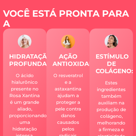
VOCÊ ESTÁ PRONTA PARA
A
SUA MELHOR VERSÃO?
AÇÃO
HIDRATAÇÃO
ESTÍMULO
ANTIOXIDANTE:
PROFUNDA:
DE
COLÁGENO:
O resveratrol
O ácido
e a
hialurônico
Estes
astaxantina
presente no
ingredientes
ajudam a
Rosa Xantina
também
proteger a
é um grande
auxiliam na
pele contra
aliado,
produção de
danos
proporcionando
colágeno,
causados
uma
melhorando
pelos
hidratação
a firmeza e
radicais
intensa,