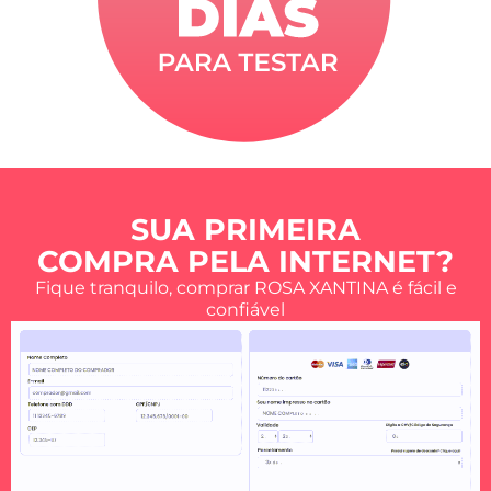
SUA PRIMEIRA
COMPRA PELA INTERNET?
Fique tranquilo, comprar ROSA XANTINA é fácil e
confiável