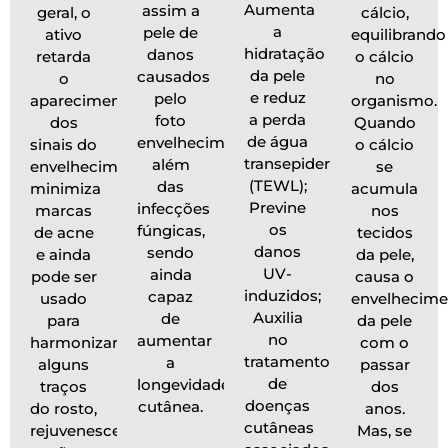
Aumenta
assim a
geral, o
cálcio,
a
pele de
ativo
equilibrando
hidratação
danos
retarda
o cálcio
da pele
causados
o
no
e reduz
pelo
aparecimento
organismo.
a perda
foto
dos
Quando
de água
envelhecimento,
sinais do
o cálcio
transepidermal
além
envelhecimento,
se
(TEWL);
das
minimiza
acumula
Previne
infecções
marcas
nos
os
fúngicas,
de acne
tecidos
danos
sendo
e ainda
da pele,
UV-
ainda
pode ser
causa o
induzidos;
capaz
usado
envelhecime
Auxilia
de
para
da pele
no
aumentar
harmonizar
com o
tratamento
a
alguns
passar
de
longevidade
traços
dos
doenças
cutânea.
do rosto,
anos.
cutâneas
rejuvenescer
Mas, se