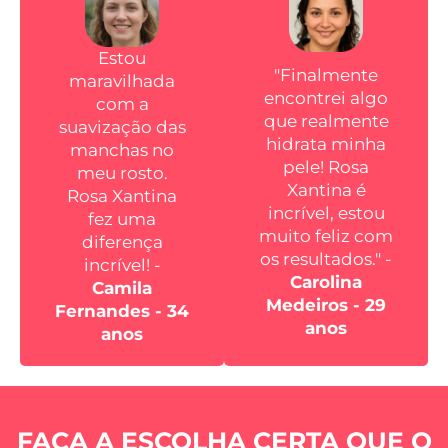
Estou
"Finalmente
maravilhada
encontrei algo
com a
que realmente
suavização das
hidrata minha
manchas no
pele! Rosa
meu rosto.
Xantina é
Rosa Xantina
incrível, estou
fez uma
muito feliz com
diferença
os resultados." -
incrível! -
Carolina
Camila
Medeiros - 29
Fernandes - 34
anos
anos
FAÇA A ESCOLHA CERTA QUE O