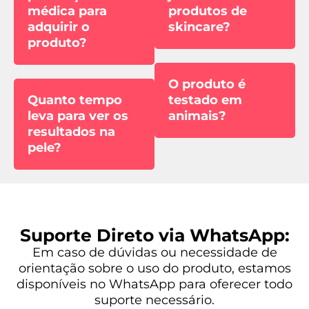
médica para
produtos de
adquirir o
skincare?
produto?
O produto é
Quanto tempo
testado em
leva para ver os
animais?
resultados na
pele?
Suporte Direto via WhatsApp:
Em caso de dúvidas ou necessidade de
orientação sobre o uso do produto, estamos
disponíveis no WhatsApp para oferecer todo
suporte necessário.