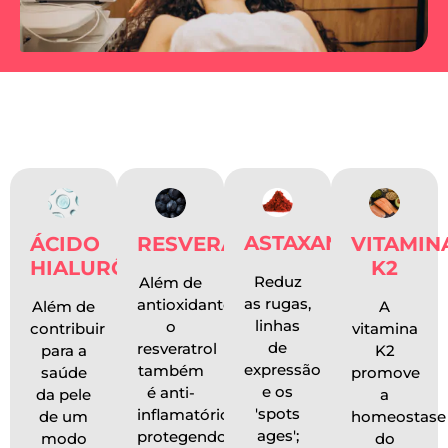
Conheça nossa poderosa
fórmula:
ASTAXANTINA
ÁCIDO
RESVERATROL
VITAMIN
HIALURÔNICO
K2
Reduz
Além de
as rugas,
antioxidante
Além de
A
linhas
o
contribuir
vitamina
de
resveratrol
para a
K2
expressão
também
saúde
promove
e os
é anti-
da pele
a
'spots
inflamatório,
de um
homeostase
ages';
protegendo
modo
do