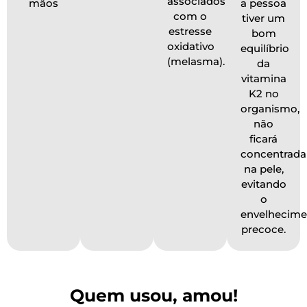
associados
mãos
a pessoa
com o
tiver um
estresse
bom
oxidativo
equilíbrio
(melasma).
da
vitamina
K2 no
organismo,
não
ficará
concentrada
na pele,
evitando
o
envelhecime
precoce.
Quem usou, amou!